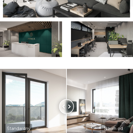
Štandardný
Návrh od