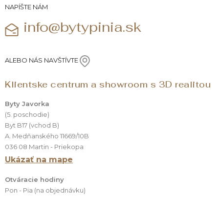
NAPÍŠTE NÁM
info@bytypinia.sk
ALEBO NÁS NAVŠTÍVTE
Klientske centrum a showroom s 3D realitou
Byty Javorka
(5. poschodie)
Byt B17 (vchod B)
A. Medňanského 11669/10B
036 08 Martin - Priekopa
Ukázať na mape
Otváracie hodiny
Pon - Pia (na objednávku)