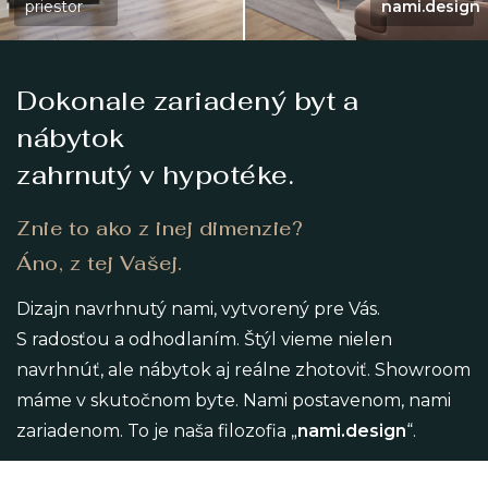
priestor
nami.design
Dokonale zariadený byt a
nábytok
zahrnutý v hypotéke.
Znie to ako z inej dimenzie?
Áno, z tej Vašej.
Dizajn navrhnutý nami, vytvorený pre Vás.
S radosťou a odhodlaním. Štýl vieme nielen
navrhnúť, ale nábytok aj reálne zhotoviť. Showroom
máme v skutočnom byte. Nami postavenom, nami
zariadenom. To je naša filozofia „
nami.design
“.