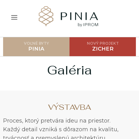
VOĽNÉ BYTY
NOVÝ PROJEKT
ÚVOD
PINIA
ZICHER
O PROJEKTE
Galéria
CENNÍK
LOKALITA
GALÉRIA
VÝSTAVBA
AKO POSTUPOVAŤ?
Proces, ktorý pretvára ideu na priestor.
FAQ
Každý detail vzniká s dôrazom na kvalitu,
trvácnosť a premyslenú architektúru.
BLOG