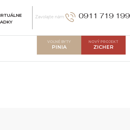
0911 719 199
VIRTUÁLNE
Zavolajte nám
IADKY
VOĽNÉ BYTY
NOVÝ PROJEKT
PINIA
ZICHER