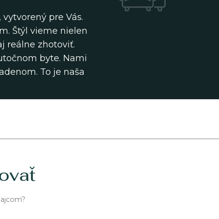
 vytvorený pre Vás.
m. Štýl vieme nielen
j reálne zhotoviť.
točnom byte. Nami
adenom. To je naša
ovať
dajcom?