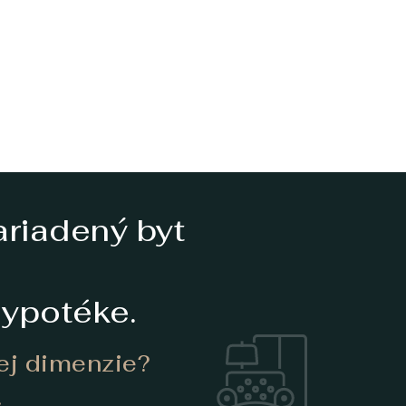
riadený byt
hypotéke.
nej dimenzie?
.