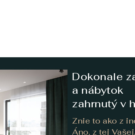
Dokonale za
a nábytok
zahrnutý v 
Znie to ako z i
Áno, z tej Vašej