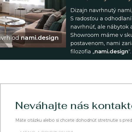
Dizajn navrhnutý nami,
S radosťou a odhodlaní
navrhnúť, ale nábytok a
Showroom máme v sku
vrh od
nami.design
postavenom, nami zari
filozofia „
nami.design
“.
Neváhajte nás kontakt
Máte otázku alebo si chcete dohodnúť stretnutie s pre