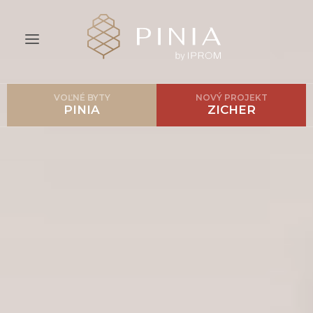
VOĽNÉ BYTY
NOVÝ PROJEKT
ÚVOD
PINIA
ZICHER
O PROJEKTE
CENNÍK
LOKALITA
GALÉRIA
AKO POSTUPOVAŤ?
FAQ
BLOG