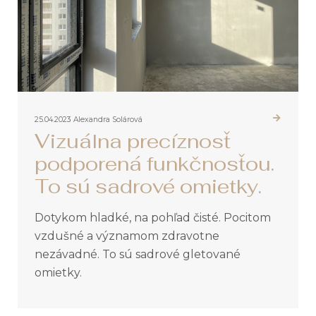
25.04.2023
Alexandra Solárová
Vizuálna precíznosť
podporená funkčnosťou.
To sú sadrové omietky.
Dotykom hladké, na pohľad čisté. Pocitom
vzdušné a významom zdravotne
nezávadné. To sú sadrové gletované
omietky.