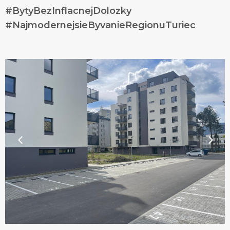
#BytyBezInflacnejDolozky
#NajmodernejsieByvanieRegionuTuriec