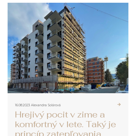
16.08.2023
Alexandra Solárová
Hrejivý pocit v zime a
komfortný v lete. Taký je
princíp zatepľovania