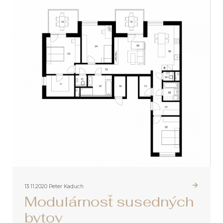
13.11.2020
Peter Kaduch
Modulárnosť susedných
bytov