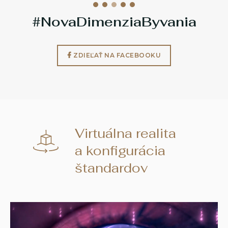
#NovaDimenziaByvania
ZDIEĽAŤ NA FACEBOOKU
Virtuálna realita
a konfigurácia
štandardov