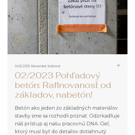
14.02.2023
Alexandra Solárová
02/2023 Pohľadový
betón: Rafinovanosť od
základov, nabetón!
Betón ako jeden zo základných materiálov
stavby sme sa rozhodli priznať. Odzrkadľuje
náš prístup aj našu pracovnú DNA. Cieľ,
ktorý musí byť do detailov dotiahnutý