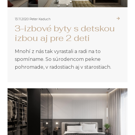
13.11.2020
Peter Kaduch
3-izbové byty s detskou
izbou aj pre 2 deti
Mnohí z nás tak vyrastali a radi na to
spomíname. So súrodencom pekne
pohromade, v radostiach aj v starostiach.