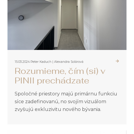
15.03.2024
Peter Kaduch | Alexandra Solárová
Rozumieme, čím (si) v
PINII prechádzate
Spoločné priestory majú primárnu funkciu
síce zadefinovanú, no svojím vizuálom
zvyšujú exkluzivitu nového bývania.