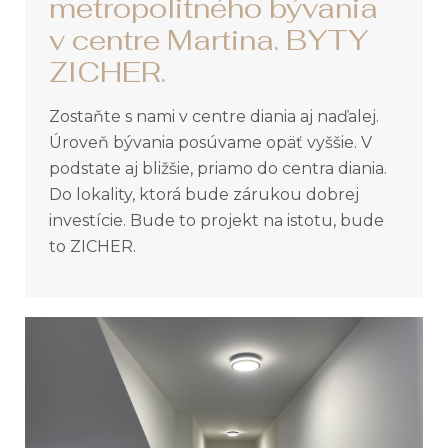
metropolitného bývania
v centre Martina. BYTY
ZICHER.
Zostaňte s nami v centre diania aj naďalej.
Úroveň bývania posúvame opäť vyššie. V
podstate aj bližšie, priamo do centra diania.
Do lokality, ktorá bude zárukou dobrej
investície. Bude to projekt na istotu, bude
to ZICHER.