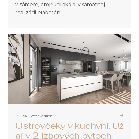
v zámere, projekcii ako aj v samotnej
realizácii. Nabetón.
13.11.2020
Peter Kaduch
Ostrovčeky v kuchyni. Už
aj v 2 izbových bytoch.