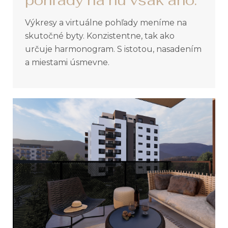
pohľady na ňu však áno.
Výkresy a virtuálne pohľady meníme na
skutočné byty. Konzistentne, tak ako
určuje harmonogram. S istotou, nasadením
a miestami úsmevne.