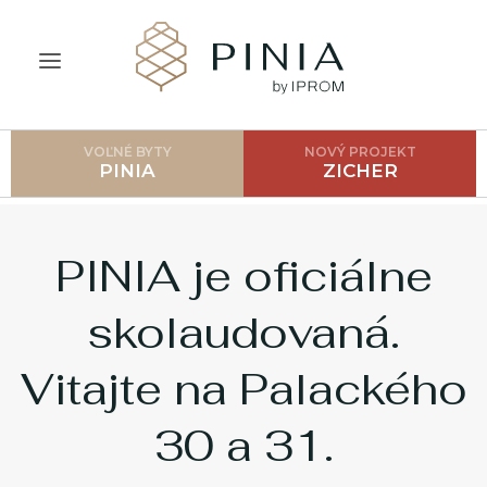
VOĽNÉ BYTY
NOVÝ PROJEKT
ÚVOD
PINIA
ZICHER
O PROJEKTE
CENNÍK
PINIA je oficiálne
LOKALITA
skolaudovaná.
GALÉRIA
Vitajte na Palackého
AKO POSTUPOVAŤ?
30 a 31.
FAQ
BLOG