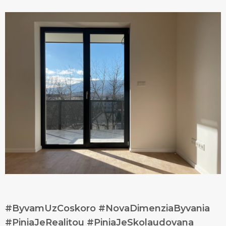
#ByvamUzCoskoro #NovaDimenziaByvania
#PiniaJeRealitou #PiniaJeSkolaudovana