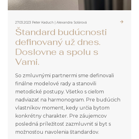
27.03.2023
Peter Kaduch | Alexandra Solárová
Štandard budúcnosti
definovaný už dnes.
Doslovne a spolu s
Vami.
So zmluvnými partnermi sme definovali
finálne modelové rady a stanovili
metodické postupy. Všetko s cieľom
nadviazať na harmonogram. Pre budúcich
vlastníkov moment, kedy určia bytom
konkrétny charakter. Pre záujemcov
posledná príležitosť zazmluvniť si byt s
možnosťou navolenia štandardov.