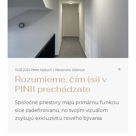
15.03.2024
Peter Kaduch | Alexandra Solárová
Rozumieme, čím (si) v
PINII prechádzate
Spoločné priestory majú primárnu funkciu
síce zadefinovanú, no svojím vizuálom
zvyšujú exkluzivitu nového bývania.