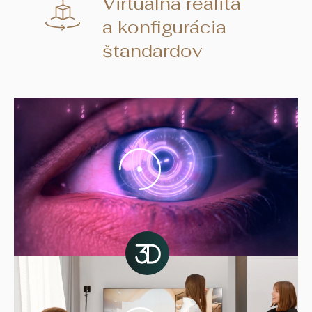
Virtuálna realita
a konfigurácia
štandardov