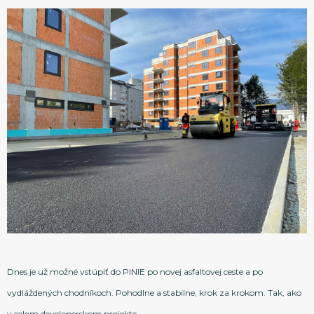
KONTAKT
360° VIRTUÁLNE PREHLIADKY
Zavolajte nám
0911 719 199
Dnes je už možné vstúpiť do PINIE po novej asfaltovej ceste a po
vydláždených chodníkoch. Pohodlne a stabilne, krok za krokom. Tak, ako
v celom developerskom projekte.