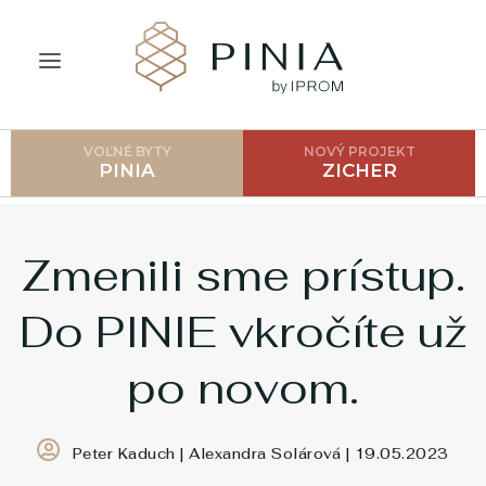
VOĽNÉ BYTY
NOVÝ PROJEKT
ÚVOD
PINIA
ZICHER
O PROJEKTE
CENNÍK
Zmenili sme prístup.
LOKALITA
Do PINIE vkročíte už
GALÉRIA
po novom.
AKO POSTUPOVAŤ?
FAQ
Peter Kaduch | Alexandra Solárová | 19.05.2023
BLOG