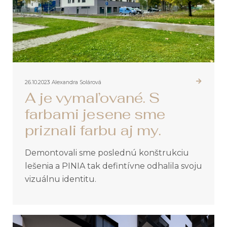
26.10.2023
Alexandra Solárová
A je vymaľované. S
farbami jesene sme
priznali farbu aj my.
Demontovali sme poslednú konštrukciu
lešenia a PINIA tak defintívne odhalila svoju
vizuálnu identitu.