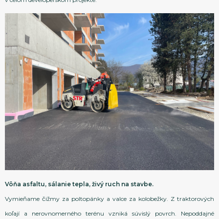
Vôňa asfaltu, sálanie tepla, živý ruch na stavbe.
Vymieňame čižmy za poltopánky a valce za kolobežky. Z traktorových
koľají a nerovnomerného terénu vzniká súvislý povrch. Nepoddajné