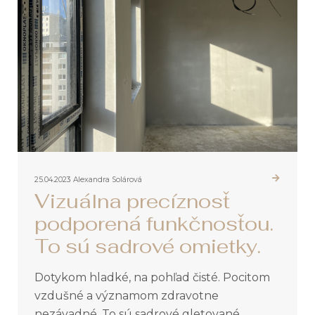
25.04.2023
Alexandra Solárová
Vizuálna precíznosť
podporená funkčnosťou.
To sú sadrové omietky.
Dotykom hladké, na pohľad čisté. Pocitom
vzdušné a významom zdravotne
nezávadné. To sú sadrové gletované