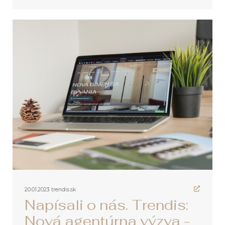
20.01.2023
trendis.sk
Napísali o nás. Trendis:
Nová agentúrna výzva -