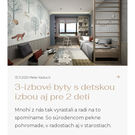
13.11.2020
Peter Kaduch
3-izbové byty s detskou
izbou aj pre 2 deti
Mnohí z nás tak vyrastali a radi na to
spomíname. So súrodencom pekne
pohromade, v radostiach aj v starostiach.