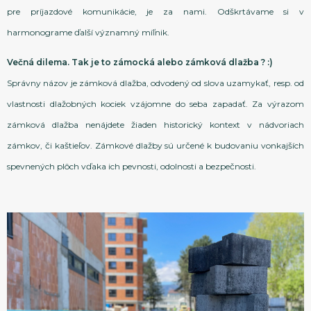
pre príjazdové komunikácie, je za nami. Odškrtávame si v
harmonograme ďalší významný míľnik.
Večná dilema. Tak je to zámocká alebo zámková dlažba ? :)
Správny názov je zámková dlažba, odvodený od slova uzamykať, resp. od
vlastnosti dlažobných kociek vzájomne do seba zapadať. Za výrazom
zámková dlažba nenájdete žiaden historický kontext v nádvoriach
zámkov, či kaštieľov. Zámkové dlažby sú určené k budovaniu vonkajších
spevnených plôch vďaka ich pevnosti, odolnosti a bezpečnosti.