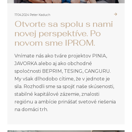
17.04.2024
Peter Kaduch
Otvorte sa spolu s nami
novej perspektíve. Po
novom sme IPROM.
Vnímate nás ako tváre projektov PINIA,
JAVORKA alebo aj ako obchodné
spoločnosti BEPRIM, TESING, CANGURU.
My však dlhodobo cítime, že v jednote je
sila. Rozhodli sme sa spojiť naše skúsenosti,
stabilné kapitálové zázemie, znalosti
regiónu a ambície prinášať svetové riešenia
na domáci trh.