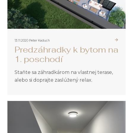
13.11.2020
Peter Kaduch
Predzáhradky k bytom na
1. poschodí
Staňte sa záhradkárom na vlastnej terase,
alebo si doprajte zaslúžený relax.