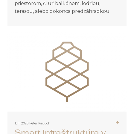
priestorom, či už balkónom, lodžiou,
terasou, alebo dokonca predzáhradkou.
13.11.2020
Peter Kaduch
Smart infraštruktúra v