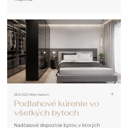
28.12.2020
Peter Kaduch
Podlahové kúrenie vo
všetkých bytoch
Nadčasové dispozície bytov, v ktorých