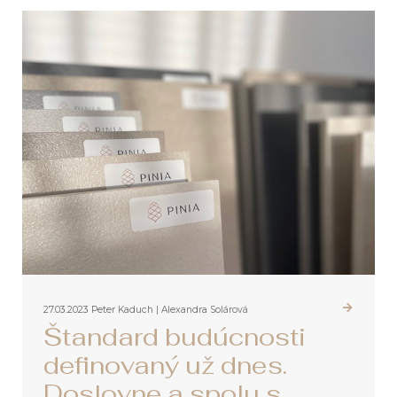
27.03.2023
Peter Kaduch | Alexandra Solárová
Štandard budúcnosti
definovaný už dnes.
Doslovne a spolu s